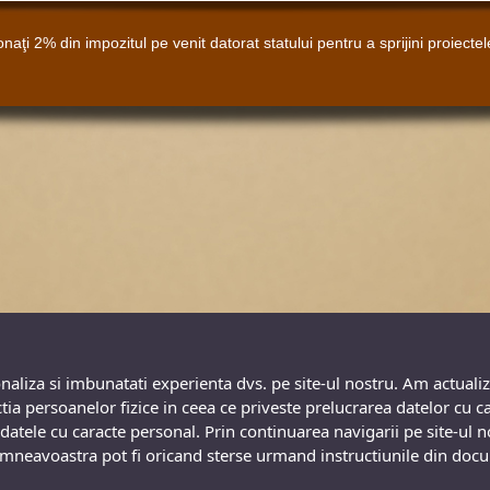
naţi 2% din impozitul pe venit datorat statului pentru a sprijini proiecte
onaliza si imbunatati experienta dvs. pe site-ul nostru. Am actualiz
 persoanelor fizice in ceea ce priveste prelucrarea datelor cu cara
atele cu caracte personal. Prin continuarea navigarii pe site-ul nos
Dumneavoastra pot fi oricand sterse urmand instructiunile din do